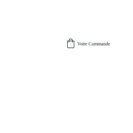
Votre Commande